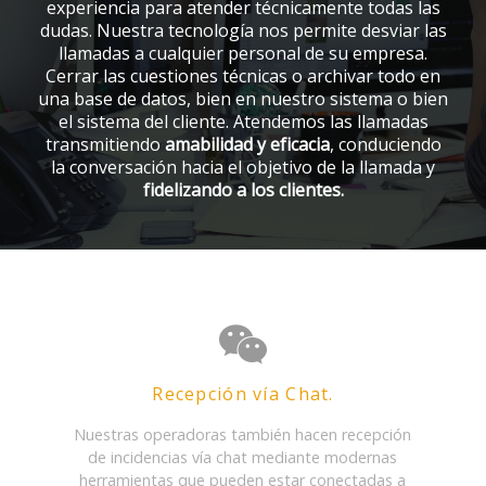
experiencia para atender técnicamente todas las
dudas. Nuestra tecnología nos permite desviar las
llamadas a cualquier personal de su empresa.
Cerrar las cuestiones técnicas o archivar todo en
una base de datos, bien en nuestro sistema o bien
el sistema del cliente. Atendemos las llamadas
transmitiendo
amabilidad y eficacia
, conduciendo
la conversación hacia el objetivo de la llamada y
fidelizando a los clientes.
Recepción vía Chat.
Nuestras operadoras también hacen recepción
de incidencias vía chat mediante modernas
herramientas que pueden estar conectadas a